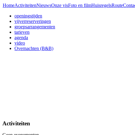
Home
Activiteiten
Nieuws
Onze vis
Foto en film
Huisregels
Route
Conta
openingstijden
vijverreserveringen
groepsarrangementen
tarieven
agenda
video
Overnachten (B&B)
Activiteiten
Geen evenementen