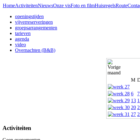
Home
Activiteiten
Nieuws
Onze vis
Foto en film
Huisregels
Route
Conta
openingstijden
vijverreserveringen
groepsarrangementen
tarieven
agenda
video
Overnachten (B&B)
M
6
7
13
1
20
2
27
2
Activiteiten
Geen evenementen