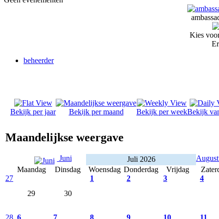
ambassad
Kies voor
Er
beheerder
Bekijk per jaar
Bekijk per maand
Bekijk per week
Bekijk va
Maandelijkse weergave
Juni
Augus
Juli 2026
Maandag
Dinsdag
Woensdag
Donderdag
Vrijdag
Zater
27
1
2
3
4
29
30
28
6
7
8
9
10
11