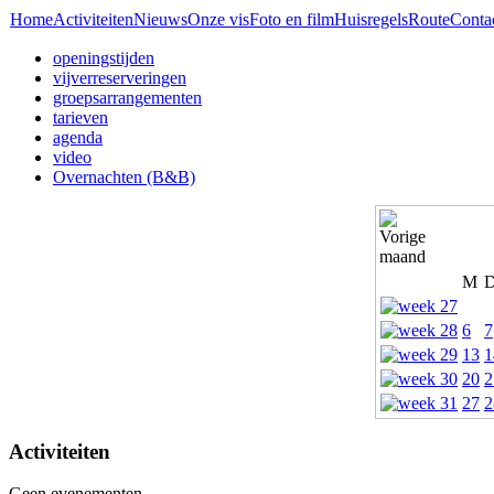
Home
Activiteiten
Nieuws
Onze vis
Foto en film
Huisregels
Route
Conta
openingstijden
vijverreserveringen
groepsarrangementen
tarieven
agenda
video
Overnachten (B&B)
M
6
7
13
1
20
2
27
2
Activiteiten
Geen evenementen