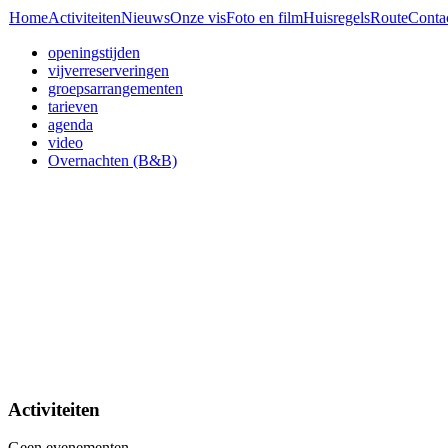
Home
Activiteiten
Nieuws
Onze vis
Foto en film
Huisregels
Route
Conta
openingstijden
vijverreserveringen
groepsarrangementen
tarieven
agenda
video
Overnachten (B&B)
Activiteiten
Geen evenementen