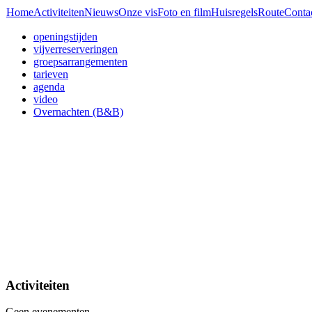
Home
Activiteiten
Nieuws
Onze vis
Foto en film
Huisregels
Route
Conta
openingstijden
vijverreserveringen
groepsarrangementen
tarieven
agenda
video
Overnachten (B&B)
Activiteiten
Geen evenementen