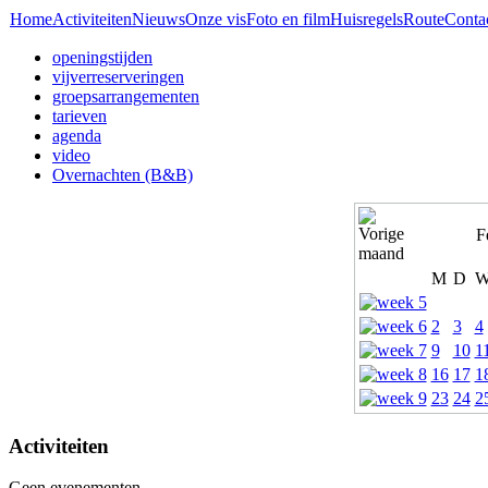
Home
Activiteiten
Nieuws
Onze vis
Foto en film
Huisregels
Route
Conta
openingstijden
vijverreserveringen
groepsarrangementen
tarieven
agenda
video
Overnachten (B&B)
F
M
D
2
3
4
9
10
1
16
17
1
23
24
2
Activiteiten
Geen evenementen