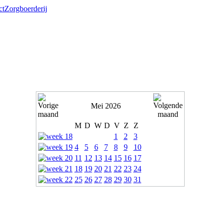
ct
Zorgboerderij
Mei 2026
M
D
W
D
V
Z
Z
1
2
3
4
5
6
7
8
9
10
11
12
13
14
15
16
17
18
19
20
21
22
23
24
25
26
27
28
29
30
31