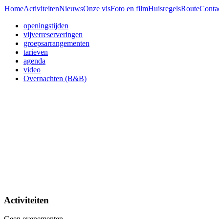
Home
Activiteiten
Nieuws
Onze vis
Foto en film
Huisregels
Route
Conta
openingstijden
vijverreserveringen
groepsarrangementen
tarieven
agenda
video
Overnachten (B&B)
Activiteiten
Geen evenementen