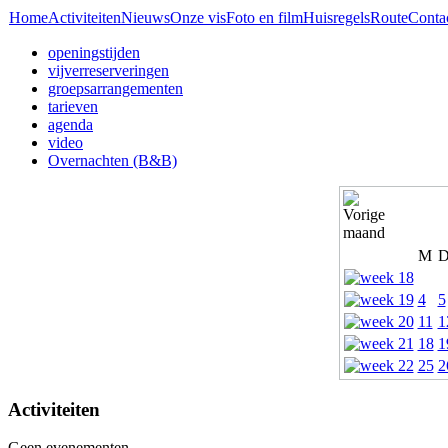
Home
Activiteiten
Nieuws
Onze vis
Foto en film
Huisregels
Route
Conta
openingstijden
vijverreserveringen
groepsarrangementen
tarieven
agenda
video
Overnachten (B&B)
M
4
5
11
1
18
1
25
2
Activiteiten
Geen evenementen