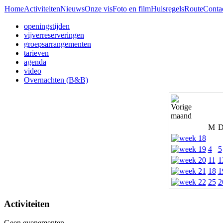
Home
Activiteiten
Nieuws
Onze vis
Foto en film
Huisregels
Route
Conta
openingstijden
vijverreserveringen
groepsarrangementen
tarieven
agenda
video
Overnachten (B&B)
M
4
5
11
1
18
1
25
2
Activiteiten
Geen evenementen