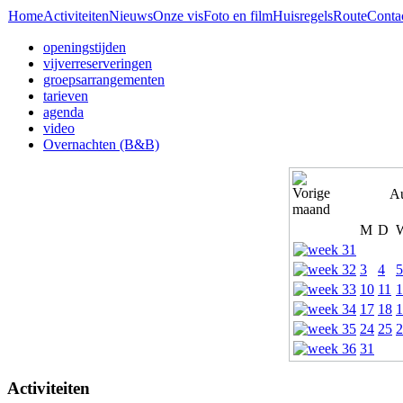
Home
Activiteiten
Nieuws
Onze vis
Foto en film
Huisregels
Route
Conta
openingstijden
vijverreserveringen
groepsarrangementen
tarieven
agenda
video
Overnachten (B&B)
Au
M
D
3
4
5
10
11
1
17
18
1
24
25
2
31
Activiteiten